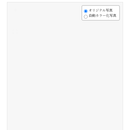
+
オリジナル写真
自動カラー化写真
-