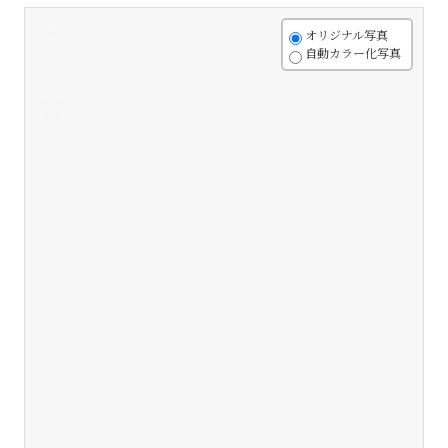
+
オリジナル写真
自動カラー化写真
-