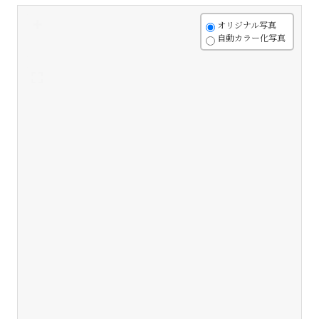
+
オリジナル写真
自動カラー化写真
-