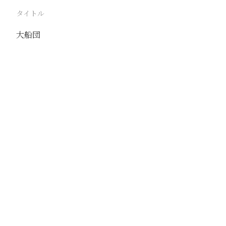
タイトル
大船団
駅
下荘
路線
大清河
撮影年月
1939年10月