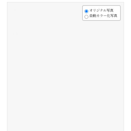
+
オリジナル写真
自動カラー化写真
-