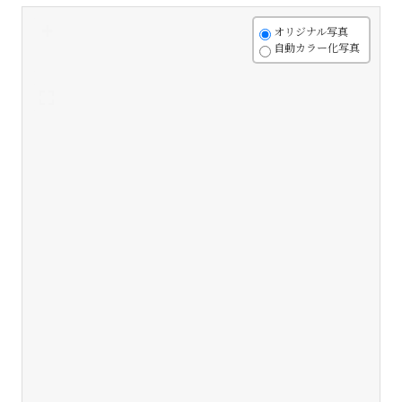
+
オリジナル写真
自動カラー化写真
-