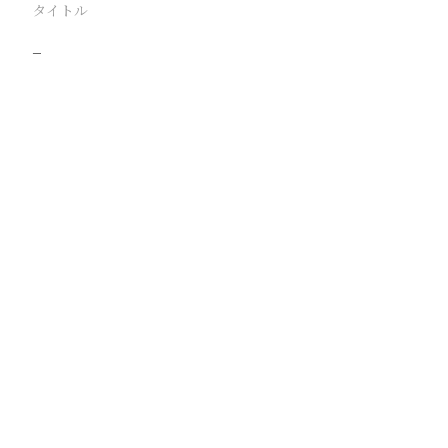
タイトル
−
駅
路線
撮影年月
撮影者