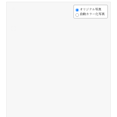
+
オリジナル写真
自動カラー化写真
-