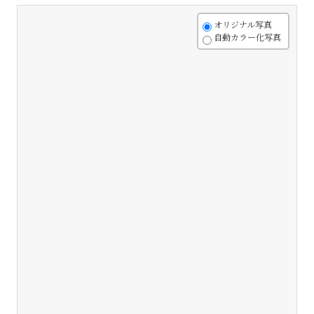
+
オリジナル写真
自動カラー化写真
-