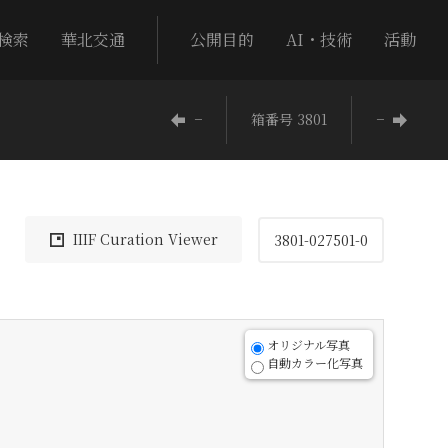
検索
華北交通
公開目的
AI・技術
活動
−
箱番号 3801
−
IIIF Curation Viewer
3801-027501-0
オリジナル写真
自動カラー化写真