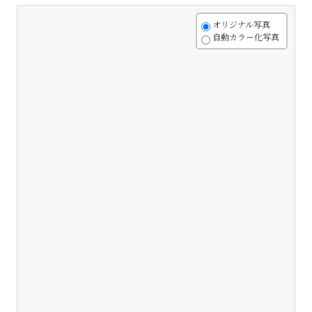
+
オリジナル写真
自動カラー化写真
-