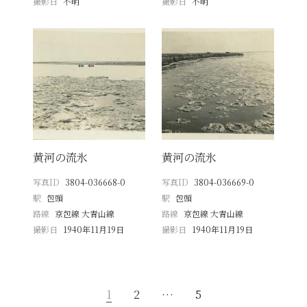
撮影日
不明
撮影日
不明
黄河の流氷
黄河の流氷
写真ID
3804-036668-0
写真ID
3804-036669-0
駅
包頭
駅
包頭
路線
京包線 大青山線
路線
京包線 大青山線
撮影日
1940年11月19日
撮影日
1940年11月19日
1
2
…
5