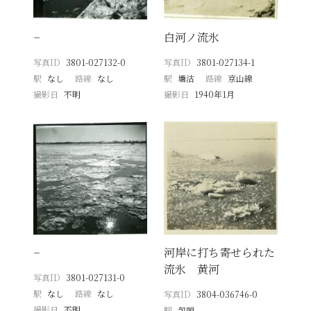
−
白河ノ流氷
写真ID
3801-027132-0
写真ID
3801-027134-1
駅
なし
路線
なし
駅
塘沽
路線
京山線
撮影日
不明
撮影日
1940年1月
−
河岸に打ち寄せられた
流氷 黄河
写真ID
3801-027131-0
駅
なし
路線
なし
写真ID
3804-036746-0
撮影日
不明
駅
包頭