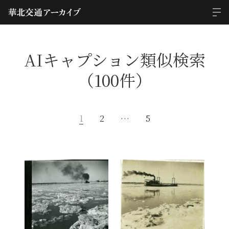
AIキャプション類似検索
（100件）
1
2
…
5