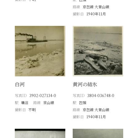
路線
京包線 大青山線
撮影日
1940年11月
白河
黄河の結氷
写真ID
3902-027134-0
写真ID
3804-036748-0
駅
塘沽
路線
京山線
駅
包頭
撮影日
不明
路線
京包線 大青山線
撮影日
1940年11月