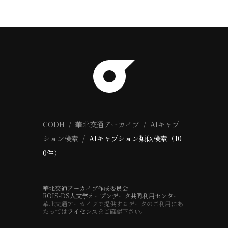
CODH
華北交通アーカイブ
AIキャプ
ション検索
AIキャプション類似検索（10
0件）
華北交通アーカイブ作成委員会
ROIS-DS人文学オープンデータ共同利用センター
華北交通アーカイブで提供するデータのご利用にあ
たっては
ライセンス
をご確認下さい。