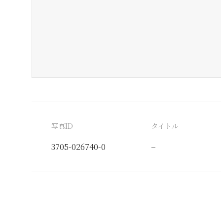
写真ID
タイトル
3705-026740-0
−
分類番号
検閲印