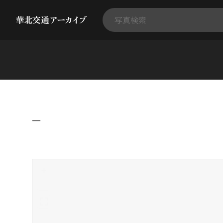
−
+
-