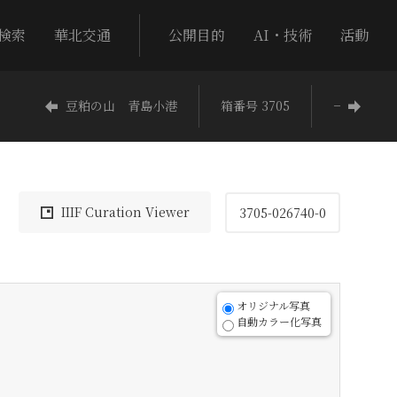
検索
華北交通
公開目的
AI・技術
活動
豆粕の山 青島小港
箱番号 3705
−
IIIF Curation Viewer
3705-026740-0
オリジナル写真
自動カラー化写真