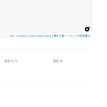
IIIF Curation Viewer Embedded
|
華北交通アーカイブ作成委員会
撮影年月
撮影者
備考