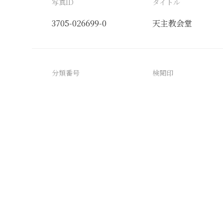
写真ID
タイトル
3705-026699-0
天主教会堂
分類番号
検閲印
3705-026699-0_0