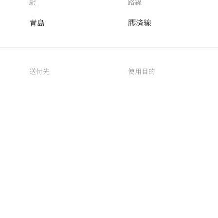
駅
路線
青島
膠済線
送付先
使用目的
AIタグ