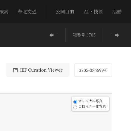
検索
華北交通
公開目的
AI・技術
活動
−
箱番号 3705
−
IIIF Curation Viewer
3705-026699-0
オリジナル写真
自動カラー化写真