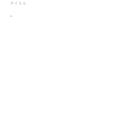
タイトル
−
駅
路線
撮影年月
撮影者