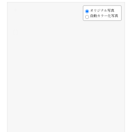
+
オリジナル写真
自動カラー化写真
-