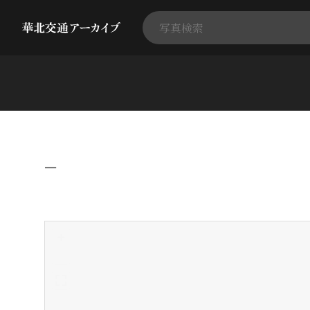
−
+
-