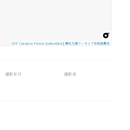
IIIF Curation Viewer Embedded
|
華北交通アーカイブ作成委員会
撮影年月
撮影者
備考