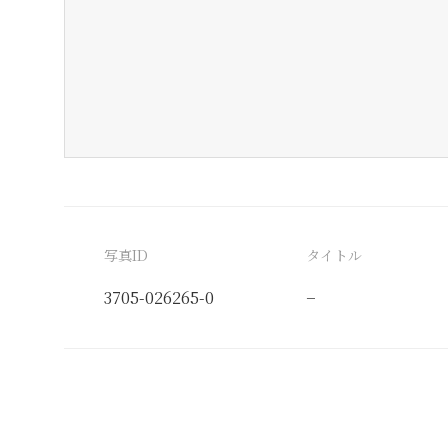
写真ID
タイトル
3705-026265-0
−
分類番号
検閲印