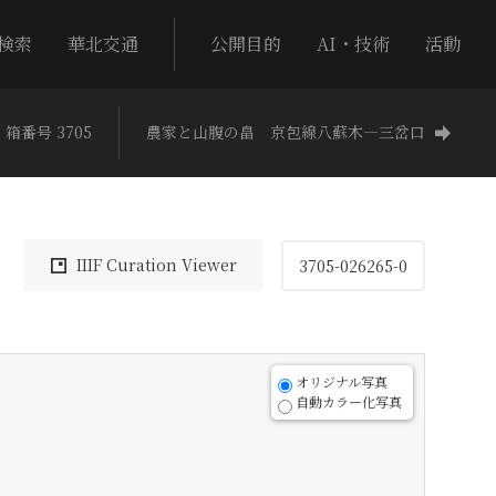
検索
華北交通
公開目的
AI・技術
活動
箱番号 3705
農家と山腹の畠 京包線八蘇木―三岔口
IIIF Curation Viewer
3705-026265-0
オリジナル写真
自動カラー化写真