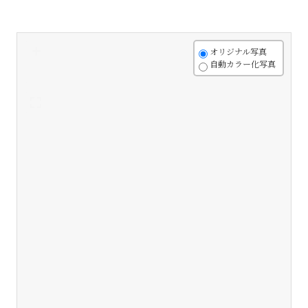
+
オリジナル写真
自動カラー化写真
-