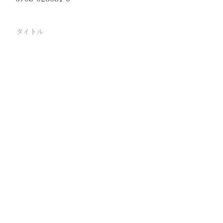
タイトル
荍麦打穀 陰山々脈を越えた台地の漢民族部落
駅
路線
撮影年月
1939年10月
撮影者