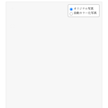
+
オリジナル写真
自動カラー化写真
-