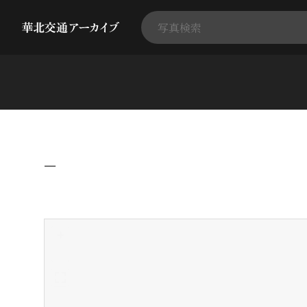
−
+
-