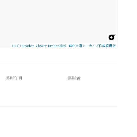
IIIF Curation Viewer Embedded
|
華北交通アーカイブ作成委員会
撮影年月
撮影者
備考