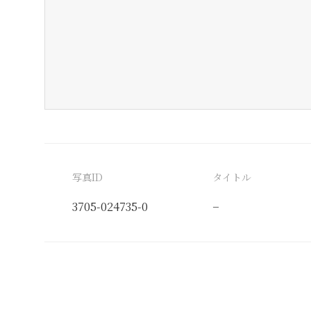
写真ID
タイトル
3705-024735-0
−
分類番号
検閲印