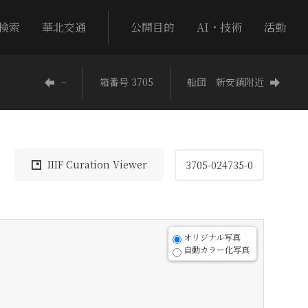
検索
華北交通
公開目的
AI・技術
活動
−
箱番号 3705
船団 新安鎮附近
IIIF Curation Viewer
3705-024735-0
オリジナル写真
自動カラー化写真