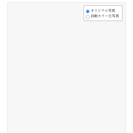
+
オリジナル写真
自動カラー化写真
-