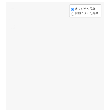
+
オリジナル写真
自動カラー化写真
-