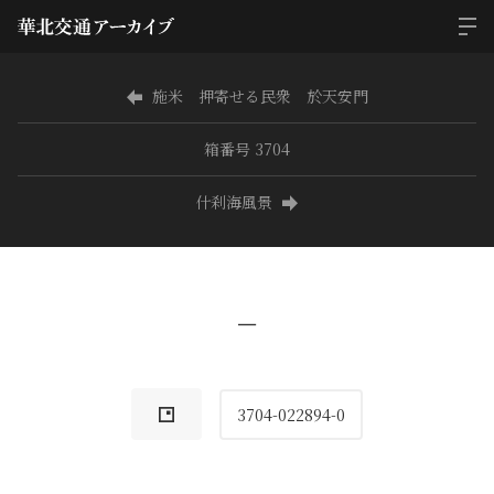
施米 押寄せる民衆 於天安門
箱番号 3704
什刹海風景
−
3704-022894-0