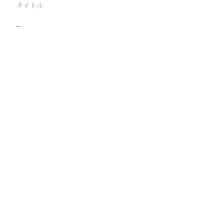
タイトル
−
駅
路線
撮影年月
撮影者