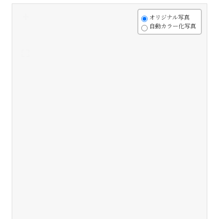
+
オリジナル写真
自動カラー化写真
-