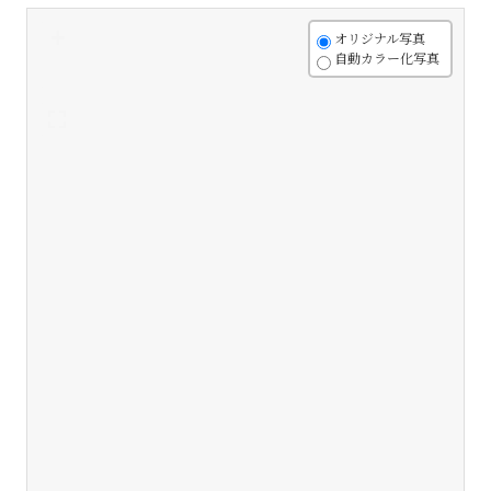
+
オリジナル写真
自動カラー化写真
-