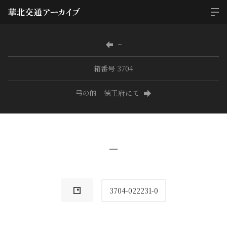
−
箱番号 3704
弓の的 徳王府にて
−
3704-022231-0