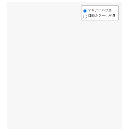
+
オリジナル写真
自動カラー化写真
-