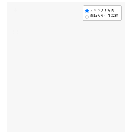
+
オリジナル写真
自動カラー化写真
-