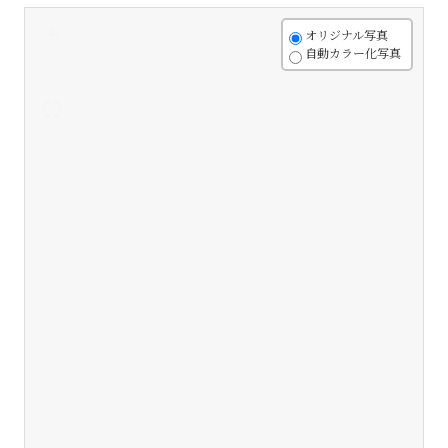
+
オリジナル写真
自動カラー化写真
-