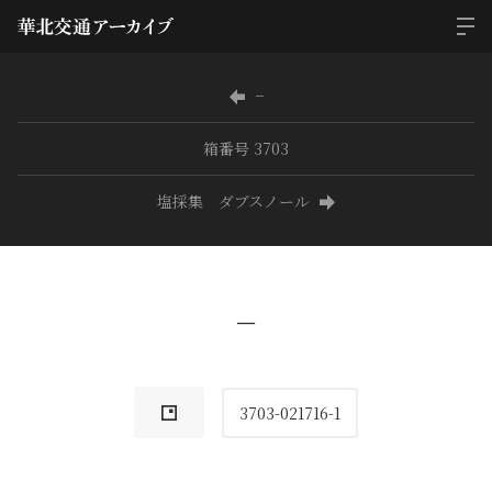
−
箱番号 3703
塩採集 ダブスノール
−
3703-021716-1