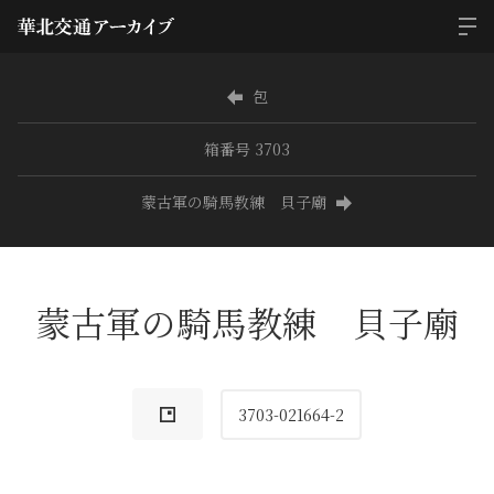
包
箱番号 3703
蒙古軍の騎馬教練 貝子廟
蒙古軍の騎馬教練 貝子廟
3703-021664-2