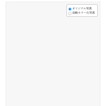
+
オリジナル写真
自動カラー化写真
-