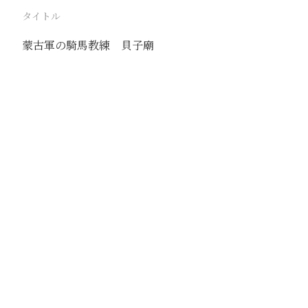
タイトル
蒙古軍の騎馬教練 貝子廟
駅
貝子廟
路線
撮影年月
1939年7月
撮影者