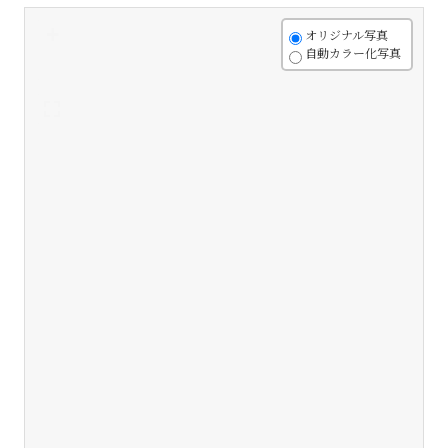
+
オリジナル写真
自動カラー化写真
-