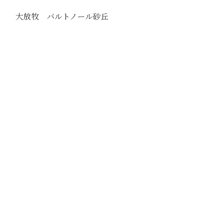
大放牧 バルトノール砂丘
駅
路線
撮影年月
1939年7月
撮影者
豊田