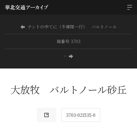
テントの中てに（牛車隊一行） バルトノール
箱番号 3703
−
大放牧 バルトノール砂丘
3703-021535-0