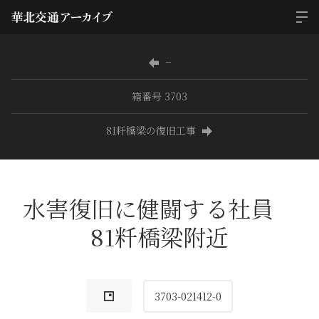
−
箱番号 3703
81粁橋梁の復旧工事
水害復旧に健闘する社員
81粁橋梁附近
3703-021412-0