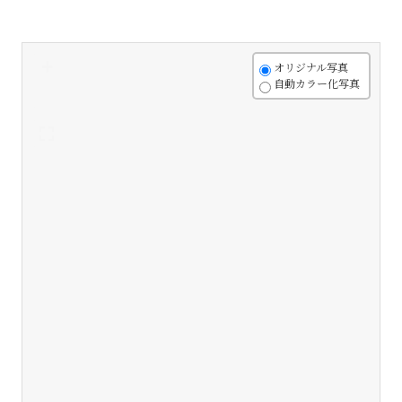
+
オリジナル写真
自動カラー化写真
-