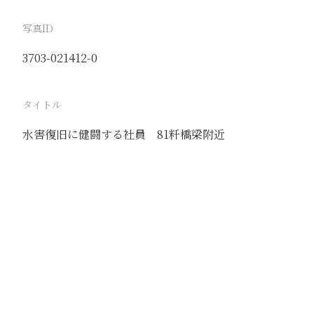
写真ID
3703-021412-0
タイトル
水害復旧に健闘する社員 81粁橋梁附近
駅
張家口
路線
京包線