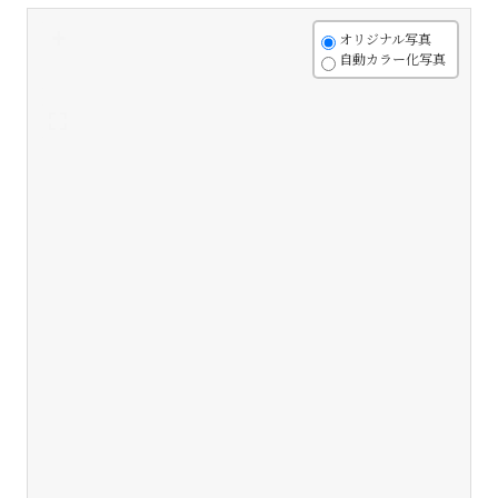
+
オリジナル写真
自動カラー化写真
-