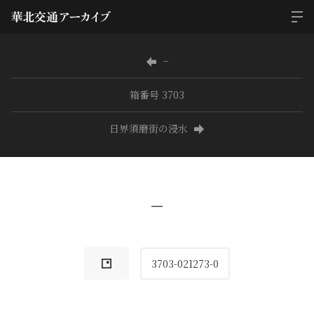
−
箱番号 3703
日界須磨街の浸水
−
3703-021273-0