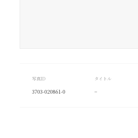
写真ID
タイトル
3703-020861-0
−
分類番号
検閲印