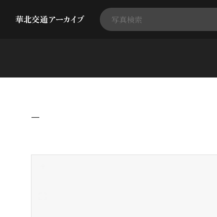
−
+
-