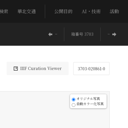
検索
華北交通
公開目的
AI・技術
活動
−
箱番号 3703
−
IIIF Curation Viewer
3703-020861-0
オリジナル写真
自動カラー化写真