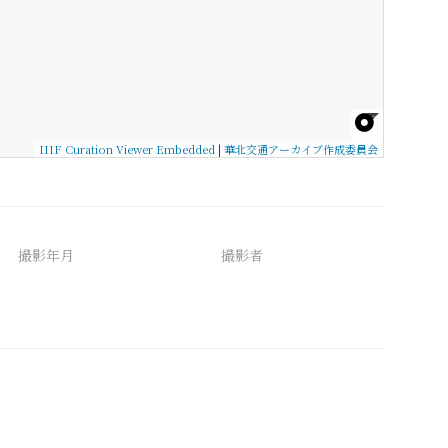
IIIF Curation Viewer Embedded
|
華北交通アーカイブ作成委員会
撮影年月
撮影者
備考