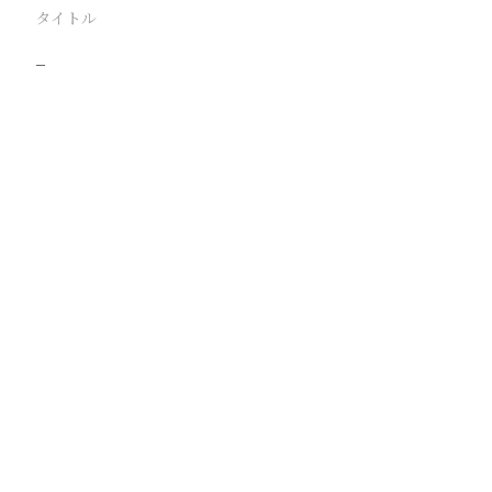
タイトル
−
駅
路線
撮影年月
撮影者