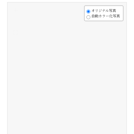
+
オリジナル写真
自動カラー化写真
-