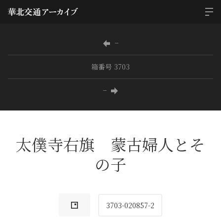
−
箱番号 3703
−
太僕寺右旗 蒙古婦人とそ
の子
3703-020857-2