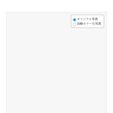
+
オリジナル写真
自動カラー化写真
-