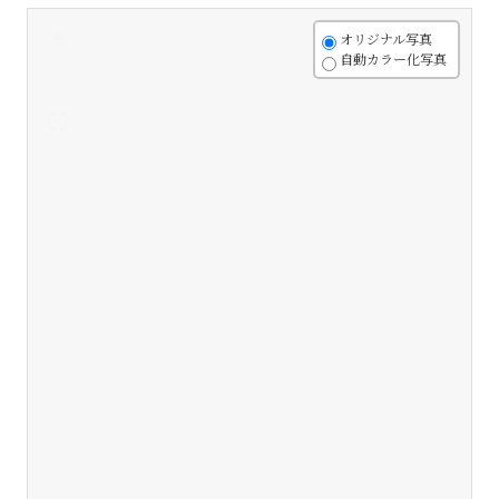
+
オリジナル写真
自動カラー化写真
-