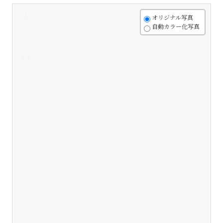
+
オリジナル写真
自動カラー化写真
-