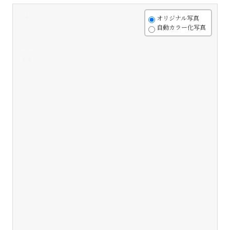
+
オリジナル写真
自動カラー化写真
-