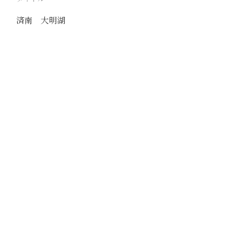
済南 大明湖
駅
済南
路線
津浦線
膠済線
撮影年月
1939年7月6日
撮影者