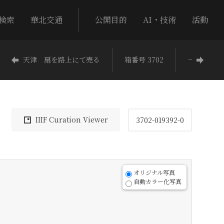
検索
華北交通
公開目的
AI・技術
活動
天津 扇を路上にて売る
箱番号 3702
−
IIIF Curation Viewer
3702-019392-0
オリジナル写真
自動カラー化写真