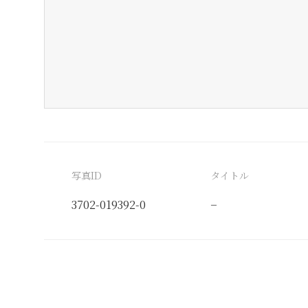
写真ID
タイトル
3702-019392-0
−
分類番号
検閲印