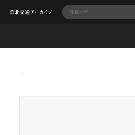
−
+
-