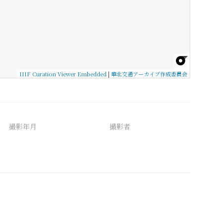
IIIF Curation Viewer Embedded
|
華北交通アーカイブ作成委員会
撮影年月
撮影者
備考