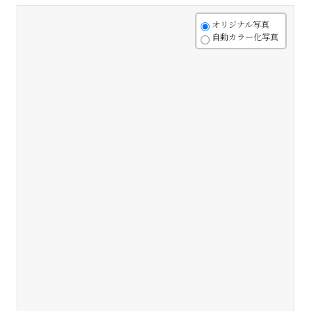
+
オリジナル写真
自動カラー化写真
-