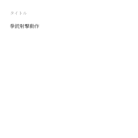
タイトル
拳銃射撃動作
駅
北京
路線
京古線
京包線
大台線
通州東站線
撮影年月
1939年6月6日