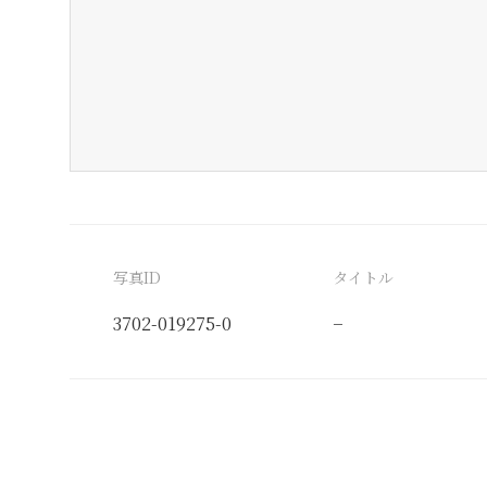
写真ID
タイトル
3702-019275-0
−
分類番号
検閲印