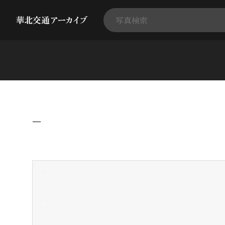
−
+
-