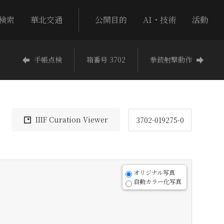
検索
華北交通
公開目的
AI・技術
活動
手帳点検
箱番号 3702
拳銃射撃動作
IIIF Curation Viewer
3702-019275-0
オリジナル写真
自動カラー化写真