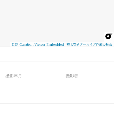
IIIF Curation Viewer Embedded
|
華北交通アーカイブ作成委員会
撮影年月
撮影者
備考