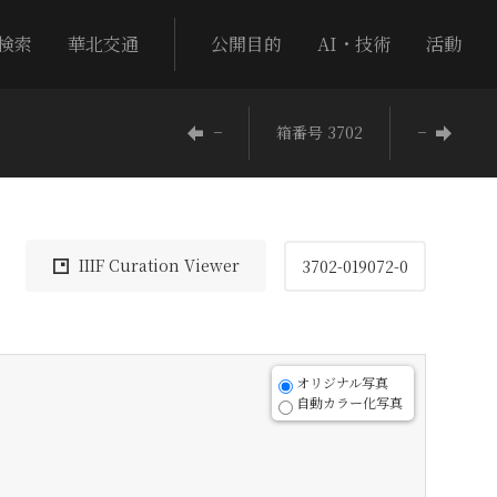
検索
華北交通
公開目的
AI・技術
活動
−
箱番号 3702
−
IIIF Curation Viewer
3702-019072-0
オリジナル写真
自動カラー化写真