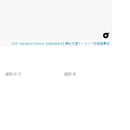
IIIF Curation Viewer Embedded
|
華北交通アーカイブ作成委員会
撮影年月
撮影者
備考