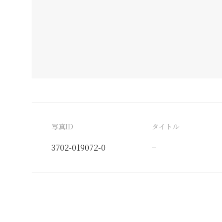
写真ID
タイトル
3702-019072-0
−
分類番号
検閲印