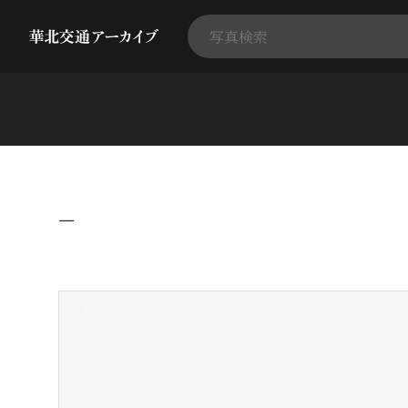
−
+
-