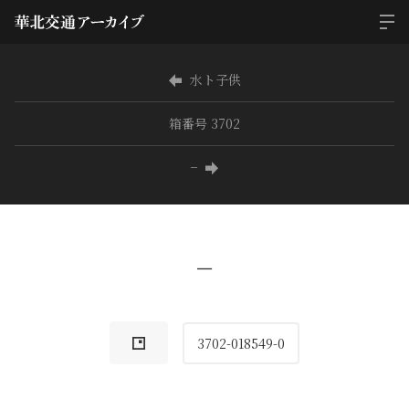
水ト子供
箱番号 3702
−
−
3702-018549-0