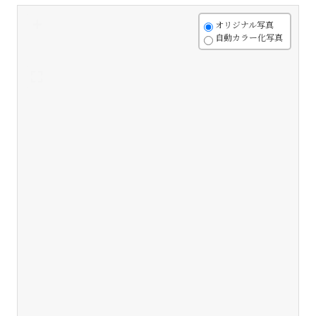
+
オリジナル写真
自動カラー化写真
-