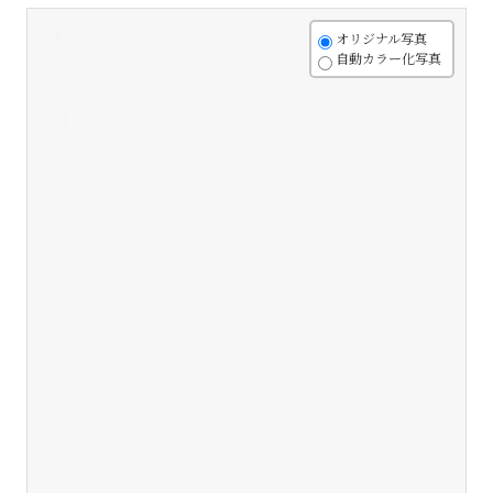
+
オリジナル写真
自動カラー化写真
-