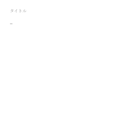
タイトル
−
駅
路線
撮影年月
撮影者