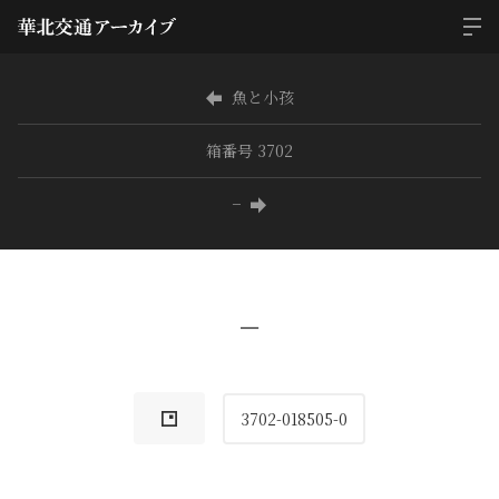
魚と小孩
箱番号 3702
−
−
3702-018505-0