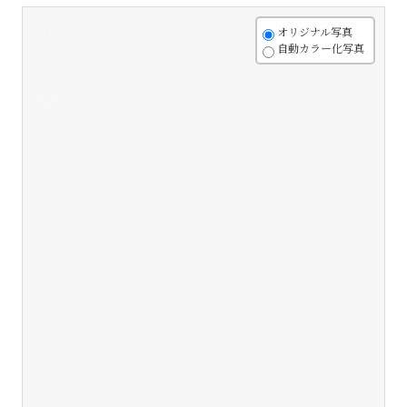
+
オリジナル写真
自動カラー化写真
-