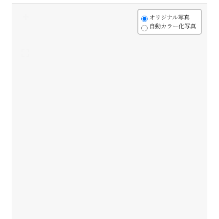
+
オリジナル写真
自動カラー化写真
-