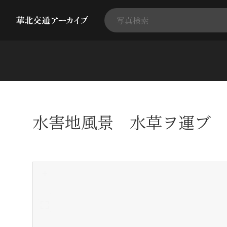
水害地風景 水草ヲ運ブ
+
-