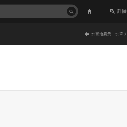
詳細
水害地風景 水草ヲ