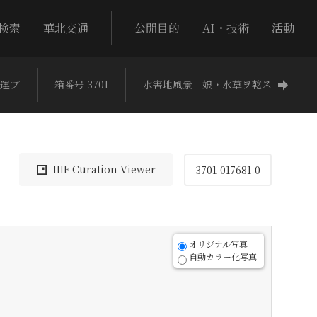
検索
華北交通
公開目的
AI・技術
活動
運ブ
箱番号 3701
水害地風景 娘・水草ヲ乾ス
IIIF Curation Viewer
3701-017681-0
オリジナル写真
自動カラー化写真