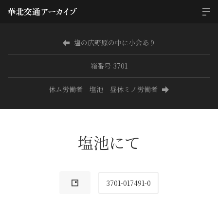
塩の広野原の中に小会あり
箱番号 3701
休ム労働者 塩池 昼休ミノ労働者
塩池にて
3701-017491-0