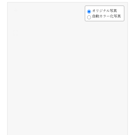
+
オリジナル写真
自動カラー化写真
-