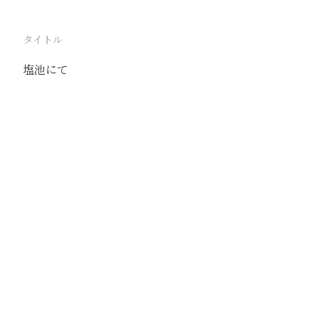
タイトル
塩池にて
駅
運城
路線
同蒲線
撮影年月
1939年5月