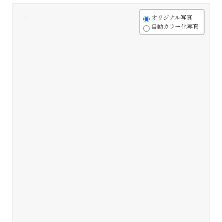
+
オリジナル写真
自動カラー化写真
-