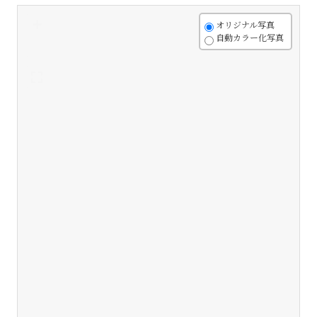
+
オリジナル写真
自動カラー化写真
-