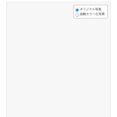
+
オリジナル写真
自動カラー化写真
-