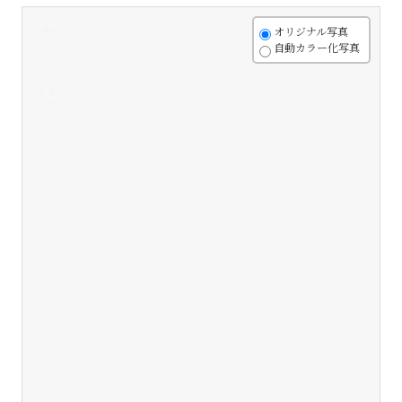
+
オリジナル写真
自動カラー化写真
-