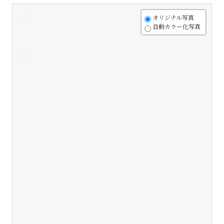
+
オリジナル写真
自動カラー化写真
-